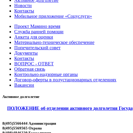
Активное долголетие
Новости
Контакты
Мобильное приложение «Соцуслуги»
Проект Мамино время
Служба ранней помощи
Анкета для оценки
Материально-техническое обеспечение
Попечительский совет
Документы
Контакты
ВОПРОС - ОТВЕТ
Обратная связь
Контрольно-надзорные органы
Договор-оферты в полустационарных отделениях
Вакансии
Активное долголетие
ПОЛОЖЕНИЕ об отделении активного долголетия Государ
8(495)5566444 Администрация
8(495)5569565 Охрана
8(498)4846220 Бухгалтерия