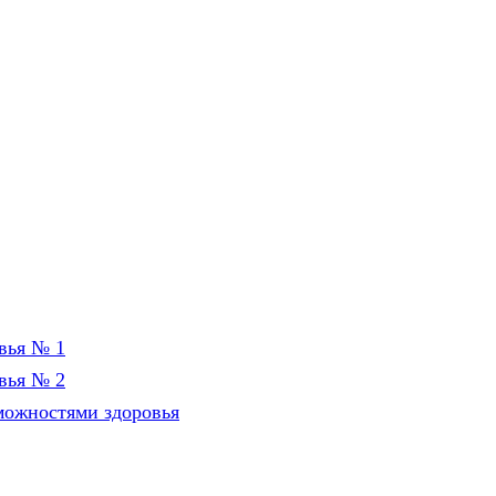
вья № 1
вья № 2
можностями здоровья